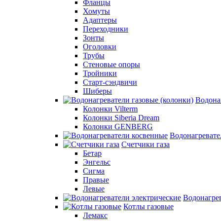
Фланцы
Хомуты
Адаптеры
Переходники
Зонты
Оголовки
Трубы
Стеновые опоры
Тройники
Старт-сэндвичи
Шиберы
Водона
Колонки Vilterm
Колонки Siberia Dream
Колонки GENBERG
Водонагревате
Счетчики газа
Бетар
Энгельс
Сигма
Правые
Левые
Водонагрев
Котлы газовые
Лемакс