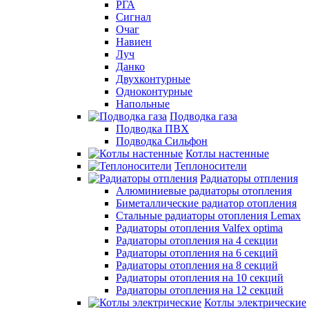
РГА
Сигнал
Очаг
Навиен
Луч
Данко
Двухконтурные
Одноконтурные
Напольные
Подводка газа
Подводка ПВХ
Подводка Сильфон
Котлы настенные
Теплоносители
Радиаторы отпления
Алюминиевые радиаторы отопления
Биметаллические радиатор отопления
Стальные радиаторы отопления Lemax
Радиаторы отопления Valfex optima
Радиаторы отопления на 4 секции
Радиаторы отопления на 6 секций
Радиаторы отопления на 8 секций
Радиаторы отопления на 10 секций
Радиаторы отопления на 12 секций
Котлы электрические