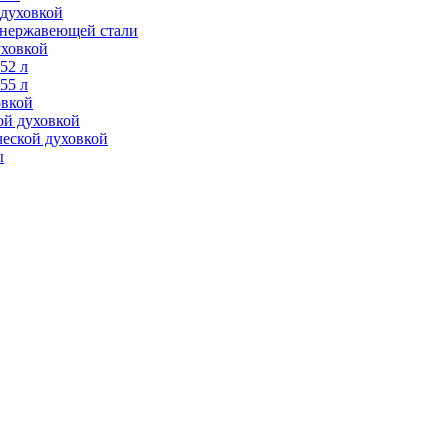
 духовкой
з нержавеющей стали
уховкой
52 л
55 л
овкой
ой духовкой
ческой духовкой
ы