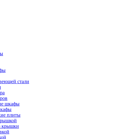
фы
афы
веющей стали
ы
ра
тров
вые шкафы
шкафы
кие плиты
 крышкой
ез крышки
вкой
кой