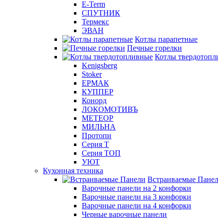
E-Term
СПУТНИК
Термекс
ЭВАН
Котлы парапетные
Печные горелки
Котлы твердотопл
Kenigsberg
Stoker
ЕРМАК
КУППЕР
Конорд
ЛОКОМОТИВЪ
МЕТЕОР
МИЛЬНА
Протопи
Серия Т
Серия ТОП
УЮТ
Кухонная техника
Встраиваемые Пане
Варочные панели на 2 конфорки
Варочные панели на 3 конфорки
Варочные панели на 4 конфорки
Черные варочные панели