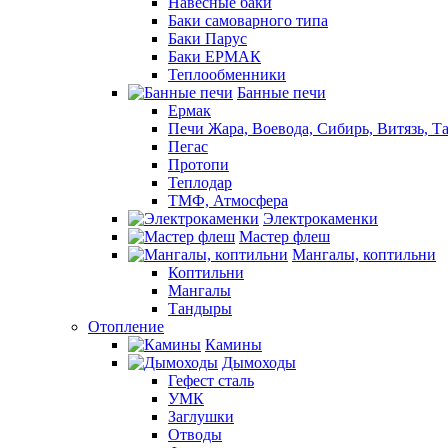
Навесные баки
Баки самоварного типа
Баки Парус
Баки ЕРМАК
Теплообменники
Банные печи
Ермак
Печи Жара, Воевода, Сибирь, Витязь, Т
Пегас
Протопи
Теплодар
ТМФ, Атмосфера
Электрокаменки
Мастер флеш
Мангалы, коптильни
Коптильни
Мангалы
Тандыры
Отопление
Камины
Дымоходы
Гефест сталь
УМК
Заглушки
Отводы