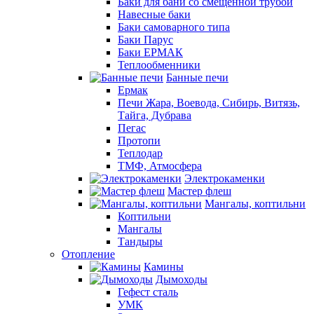
Баки для бани со смещенной трубой
Навесные баки
Баки самоварного типа
Баки Парус
Баки ЕРМАК
Теплообменники
Банные печи
Ермак
Печи Жара, Воевода, Сибирь, Витязь,
Тайга, Дубрава
Пегас
Протопи
Теплодар
ТМФ, Атмосфера
Электрокаменки
Мастер флеш
Мангалы, коптильни
Коптильни
Мангалы
Тандыры
Отопление
Камины
Дымоходы
Гефест сталь
УМК