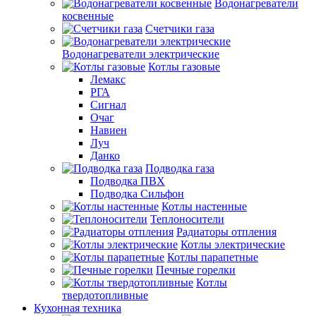
Водонагреватели
косвенные
Счетчики газа
Водонагреватели электрические
Котлы газовые
Лемакс
РГА
Сигнал
Очаг
Навиен
Луч
Данко
Подводка газа
Подводка ПВХ
Подводка Сильфон
Котлы настенные
Теплоносители
Радиаторы отпления
Котлы электрические
Котлы парапетные
Печные горелки
Котлы
твердотопливные
Кухонная техника