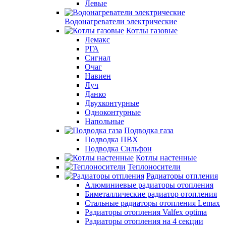
Левые
Водонагреватели электрические
Котлы газовые
Лемакс
РГА
Сигнал
Очаг
Навиен
Луч
Данко
Двухконтурные
Одноконтурные
Напольные
Подводка газа
Подводка ПВХ
Подводка Сильфон
Котлы настенные
Теплоносители
Радиаторы отпления
Алюминиевые радиаторы отопления
Биметаллические радиатор отопления
Стальные радиаторы отопления Lemax
Радиаторы отопления Valfex optima
Радиаторы отопления на 4 секции