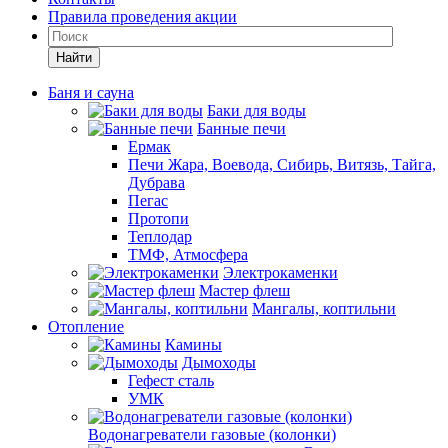
Правила проведения акции
Найти
Баня и сауна
Баки для воды
Банные печи
Ермак
Печи Жара, Воевода, Сибирь, Витязь, Тайга,
Дубрава
Пегас
Протопи
Теплодар
ТМФ, Атмосфера
Электрокаменки
Мастер флеш
Мангалы, коптильни
Отопление
Камины
Дымоходы
Гефест сталь
УМК
Водонагреватели газовые (колонки)